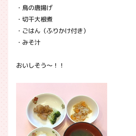
・鳥の唐揚げ
・切干大根煮
・ごはん（ふりかけ付き）
・みそ汁
おいしそう～！！