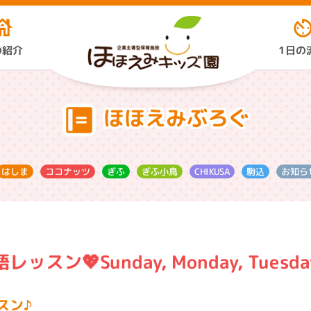
1日の
の紹介
ほほえみぶろぐ
ココナッツ
ぎふ小鳥
お知ら
CHIKUSA
はしま
ぎふ
駒込
ン💖Sunday, Monday, Tuesd
スン♪